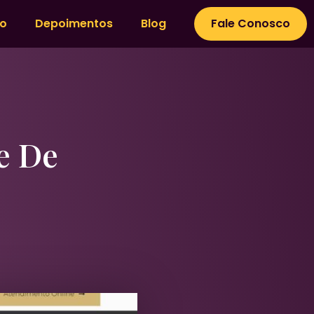
io
Depoimentos
Blog
Fale Conosco
e De