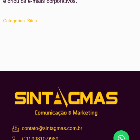
e criou os e-mails corporativos.
Categorias:
Sites
contato@sintagmas.com.br
(11) 99810-9989